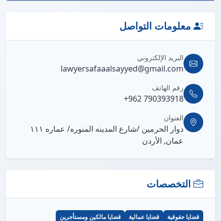
معلومات التواصل
البريد الإلكتروني
lawyersafaaalsayyed@gmail.com
رقم الهاتف
+962 790393918
العنوان
دوار الحرمين /شارع المدينه المنوره/ عماره ١١١
عمان, الأردن
التخصصات
قضايا حقوقية
قضايا عمالية
قضايا مالكين ومستأجرين