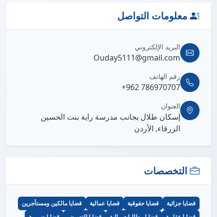
معلومات التواصل
البريد الإلكتروني
Ouday5111@gmail.com
رقم الهاتف
+962 786970707
العنوان
إسكان طلال بجانب مدرسة راية بنت الحسين
الزرقاء, الأردن
التخصصات
قضايا جزائية
قضايا حقوقية
قضايا عمالية
قضايا مالكين ومستأجرين
قضايا عقارية
قضايا مطالبات مالية
قضايا التعويض
قضايا ضريبية