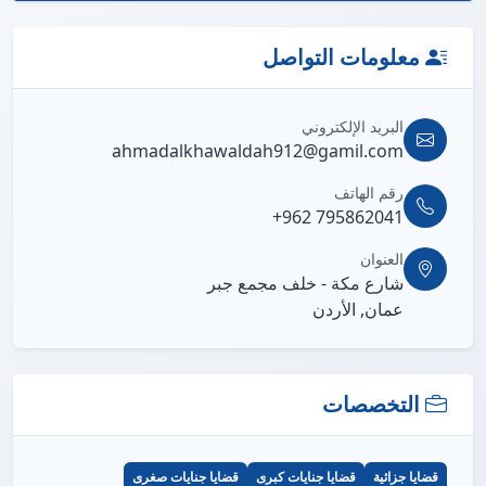
معلومات التواصل
البريد الإلكتروني
ahmadalkhawaldah912@gamil.com
رقم الهاتف
+962 795862041
العنوان
شارع مكة - خلف مجمع جبر
عمان, الأردن
التخصصات
قضايا جزائية
قضايا جنايات كبرى
قضايا جنايات صغرى